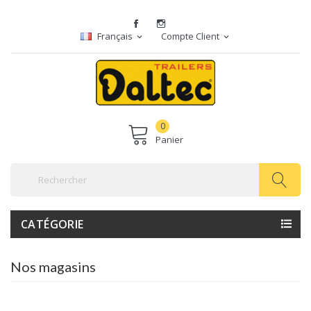
Français
Compte Client
expand_more
expand_more
0
Panier
CATÉGORIE
Nos magasins