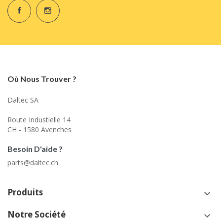
Où Nous Trouver ?
Daltec SA
Route Industielle 14
CH - 1580 Avenches
Besoin D'aide ?
parts@daltec.ch
Produits
keyboard_arrow_down
Notre Société
keyboard_arrow_down