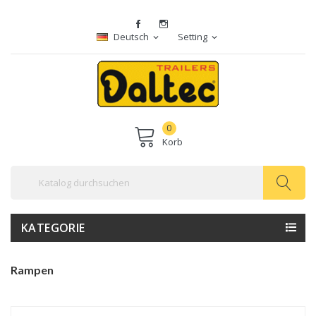
Deutsch
Setting
expand_more
expand_more
0
Korb
KATEGORIE
Rampen