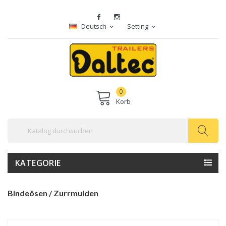
Deutsch
Setting
expand_more
expand_more
0
Korb
KATEGORIE
Bindeösen / Zurrmulden