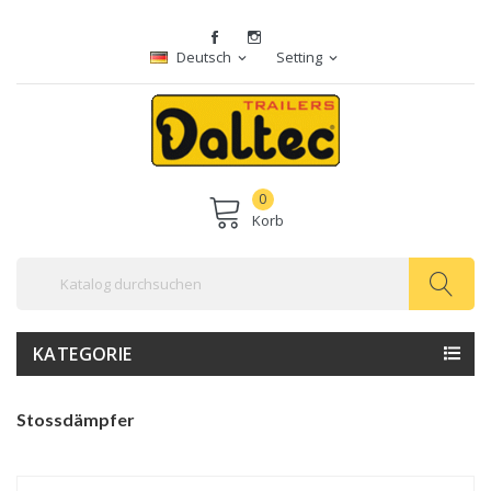
Deutsch
Setting
expand_more
expand_more
0
Korb
KATEGORIE
Stossdämpfer