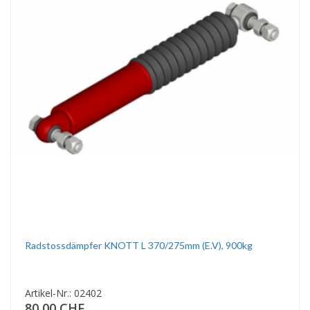
Radstossdämpfer KNOTT L 370/275mm (E.v), 900kg
Artikel-Nr.: 02402
80,00 CHF