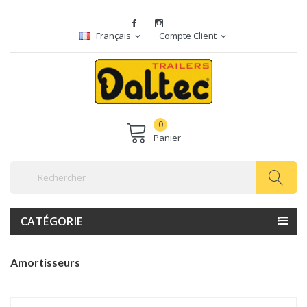
Français
Compte Client
expand_more
expand_more
0
Panier
CATÉGORIE
Amortisseurs