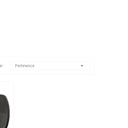

r :
Pertinence