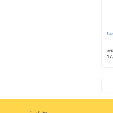
Sup
Réf
17
Chez Daltec