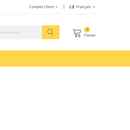
Compte Client
Français
expand_more
expand_more
0
Panier