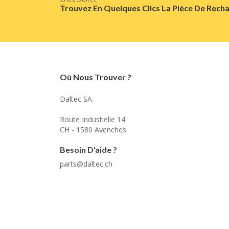
Trouvez En Quelques Clics La Pièce De Recha
Où Nous Trouver ?
Daltec SA
Route Industielle 14
CH - 1580 Avenches
Besoin D'aide ?
parts@daltec.ch