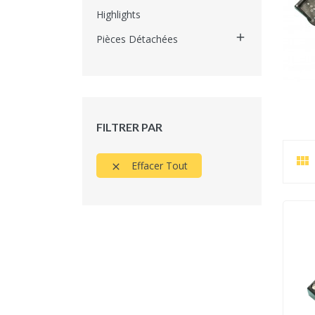
Highlights

Pièces Détachées
FILTRER PAR

Effacer Tout
