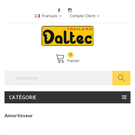
Français
Compte Client
expand_more
expand_more
0
Panier
CATÉGORIE
Amortisseur