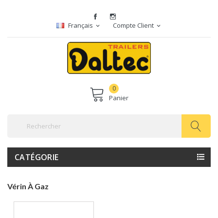
Français
Compte Client
expand_more
expand_more
0
Panier
CATÉGORIE
Vérin À Gaz