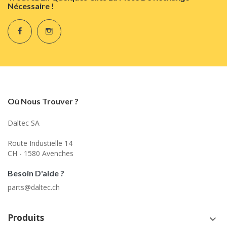
Nécessaire !
Où Nous Trouver ?
Daltec SA
Route Industielle 14
CH - 1580 Avenches
Besoin D'aide ?
parts@daltec.ch
Produits
keyboard_arrow_down