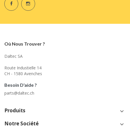
Où Nous Trouver ?
Daltec SA
Route Industielle 14
CH - 1580 Avenches
Besoin D'aide ?
parts@daltec.ch
Produits
keyboard_arrow_down
Notre Société
keyboard_arrow_down