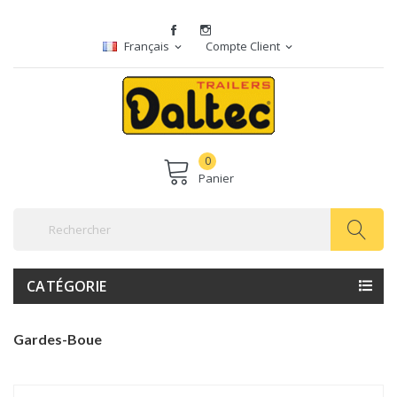
Français
Compte Client
expand_more
expand_more
0
Panier
CATÉGORIE
Gardes-Boue