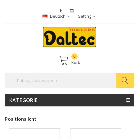
Deutsch
Setting
expand_more
expand_more
0
Korb
KATEGORIE
Positionslicht