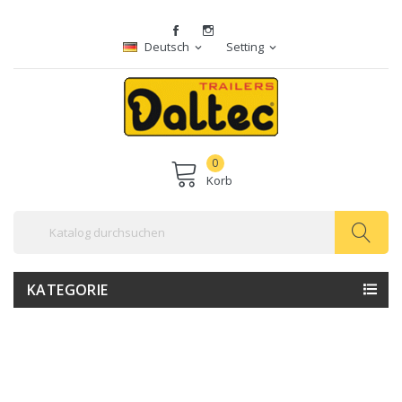
Deutsch
Setting
expand_more
expand_more
0
Korb
KATEGORIE